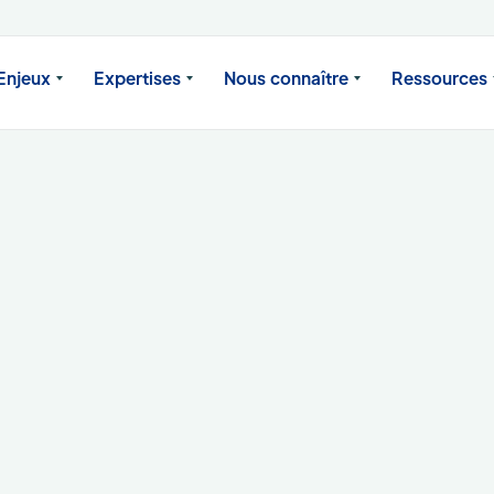
Enjeux
Expertises
Nous connaître
Ressources
 et Science de la donnée
oud et