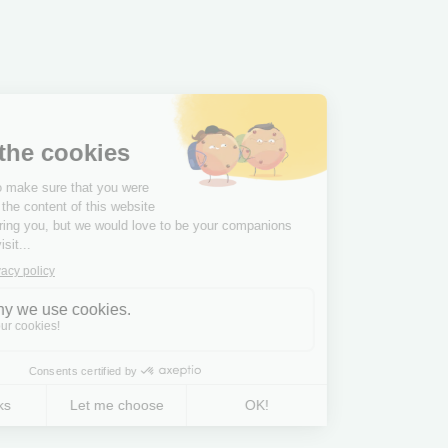
Le groupe
Notre culture
Investisseurs
Contact
© Copyright © IT Link -
Mentions légales
-
Dé